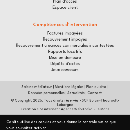
Plan d'accès
ensuite remis. Il constitue la première étape essentielle
Espace client
pour engager un dialogue avec l'auteur des troubles,
entamer une médiation ou, si nécessaire, saisir la justice
pour demander la cessation des nuisances et l'obtention
Compétences d'intervention
de dommages et intérêts.
Factures impayées
SCP Boivin Thourault Leborgne : votre
Recouvrement impayés
Recouvrement créances commerciales incontestées
étude d'huissier de justice à Paris près
Rapports locatifs
du Crédit Agricole
Mise en demeure
Dépôts d'actes
Située au cœur de la capitale, la
SCP Boivin Thourault
Jeux concours
Leborgne
est une étude reconnue pour son
professionnalisme et sa réactivité. En tant qu'
huissier
de justice à Paris près du Crédit Agricole
, nous offrons
Saisine médiateur
|
Mentions légales
|
Plan du site
|
une proximité et une disponibilité essentielles pour
Données personnelles
|
Actualités
|
Contact
répondre efficacement à vos demandes. Notre équipe
© Copyright
2026
. Tous droits réservés - SCP Boivin-Thourault-
de commissaires de justice allie une connaissance
Leborgne
approfondie du droit et une grande expérience du
Création site internet : Agence Web Kocka - Le Mans
terrain pour vous accompagner dans toutes vos
démarches juridiques. Notre mission est de vous fournir
Ce site utilise des cookies et vous donne le contrôle sur ce que
des solutions claires et des preuves solides pour
vous souhaitez activer