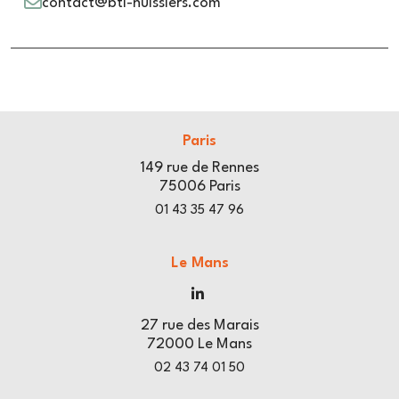
contact@btl-huissiers.com
exécutoires.
Le commissaire de justice est territorialement
compétent s'il réside professionnellement dans le
ressort de la cour d'appel où sont situés les biens à saisir
ou le domicile du débiteur.
Paris
Dans certains cas, la compétence territoriale est
déterminée en fonction du lieu du domicile ou de la
149 rue de Rennes
résidence du destinataire. Le commissaire de justice
75006 Paris
compétent est alors celui ayant sa résidence dans le
01 43 35 47 96
ressort de la cour d'appel où le destinataire a son
domicile ou sa résidence.
Le Mans
Signification par voie électronique
Les actes signifiés par voie électronique peuvent
27 rue des Marais
également être faits par tout commissaire de justice
72000 Le Mans
ayant sa résidence dans le ressort de la cour d'appel où
02 43 74 01 50
l'un des destinataires a son domicile ou sa résidence.
Les actes signifiés par voie électronique à un tiers, dans