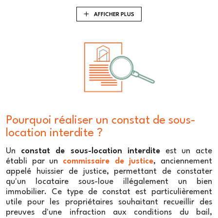
illégale ou non autorisée de son bien immobilier, il peut
faire appel à un
huissier de justice
AFFICHER PLUS
pour réaliser
un
constat de sous-location interdite
ou illégale.
Le rôle du commissaire de justice dans
le constat de sous-location interdite ou
illégale
Le commissaire de justice, en sa qualité d'officier public
et ministériel, est habilité à réaliser des constats de
sous-location interdite ou illégale. Son intervention
Pourquoi réaliser un constat de sous-
permet de constater de manière objective et impartiale
la situation locative d'un logement et d'en établir la
location interdite ?
preuve. Le commissaire de justice procède à la
Un
constat de sous-location interdite
est un acte
vérification des faits en se rendant sur place et en
établi par un
commissaire de justice
, anciennement
recueillant les éléments nécessaires à la constitution du
appelé huissier de justice, permettant de constater
constat.
qu'un locataire sous-loue illégalement un bien
Les étapes du constat de sous-location
immobilier. Ce type de constat est particulièrement
utile pour les propriétaires souhaitant recueillir des
interdite ou illégale
preuves d'une infraction aux conditions du bail,