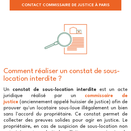
location interdite ou illégale permet ainsi de prouver la
CONTACT COMMISSAIRE DE JUSTICE À PARIS
situation locative d'un logement et constitue une
preuve solide et fiable en cas de contentieux.
L'utilité du constat de sous-location
interdite ou illégale
Le constat de sous-location interdite ou illégale réalisé
par l'huissier de justice présente plusieurs utilités. Tout
d'abord, il permet de prouver l'existence d'une sous-
location illégale ou non autorisée et d'engager les
responsabilités des parties concernées. Ensuite, il peut
Comment réaliser un constat de sous-
servir de base à une demande de résiliation du bail
location interdite ?
principal ou de régularisation de la situation locative.
Enfin, le constat de sous-location interdite ou illégale
Un
constat de sous-location interdite
est un acte
peut être utilisé pour obtenir la cessation de la sous-
juridique réalisé par un
commissaire de
location et la remise en état des lieux.
justice
(anciennement appelé huissier de justice) afin de
prouver qu'un locataire sous-loue illégalement un bien
En conclusion, l'huissier de justice joue un rôle essentiel
sans l'accord du propriétaire. Ce constat permet de
dans la constatation et la preuve des situations de
collecter des preuves solides pour agir en justice. Le
sous-location interdite ou illégale. Le constat de sous-
propriétaire, en cas de suspicion de sous-location non
location interdite ou illégale réalisé par un huissier de