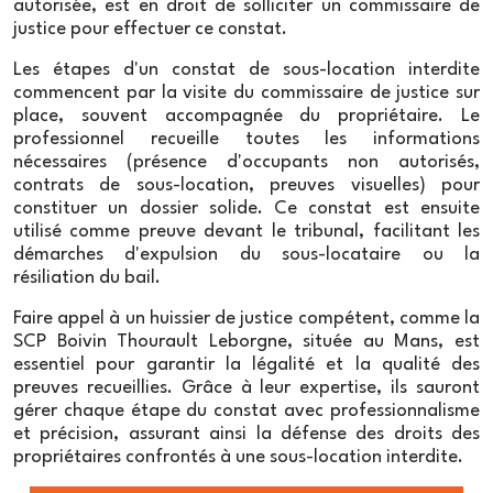
autorisée, est en droit de solliciter un commissaire de
justice permet d'apporter une preuve fiable et
justice pour effectuer ce constat.
irréfutable de la situation locative d'un logement et
peut être utilisé en cas de litige devant les tribunaux.
Les étapes d'un constat de sous-location interdite
commencent par la visite du commissaire de justice sur
place, souvent accompagnée du propriétaire. Le
professionnel recueille toutes les informations
nécessaires (présence d'occupants non autorisés,
contrats de sous-location, preuves visuelles) pour
constituer un dossier solide. Ce constat est ensuite
utilisé comme preuve devant le tribunal, facilitant les
démarches d'expulsion du sous-locataire ou la
résiliation du bail.
Faire appel à un huissier de justice compétent, comme la
SCP Boivin Thourault Leborgne, située au Mans, est
essentiel pour garantir la légalité et la qualité des
preuves recueillies. Grâce à leur expertise, ils sauront
gérer chaque étape du constat avec professionnalisme
et précision, assurant ainsi la défense des droits des
propriétaires confrontés à une sous-location interdite.