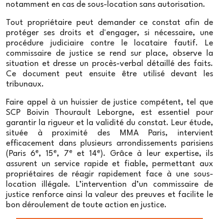
notamment en cas de sous-location sans autorisation.
Le constat de sous-location interdite ou illégale réalisé
par le commissaire de justice suit plusieurs étapes. Tout
Tout propriétaire peut demander ce constat afin de
d'abord, le commissaire prend connaissance des
protéger ses droits et d'engager, si nécessaire, une
éléments du dossier (bail, contrat de location, etc.) et
procédure judiciaire contre le locataire fautif. Le
des soupçons de sous-location illégale. Il se rend ensuite
commissaire de justice se rend sur place, observe la
sur place pour procéder aux constatations nécessaires,
situation et dresse un procès-verbal détaillé des faits.
telles que la vérification de l'occupation des lieux,
Ce document peut ensuite être utilisé devant les
l'identité des occupants et les conditions de leur
tribunaux.
présence dans le logement. Le commissaire de justice
rédige alors un procès-verbal de constat, dans lequel il
Faire appel à un huissier de justice compétent, tel que
décrit de manière précise et détaillée la situation
SCP Boivin Thourault Leborgne, est essentiel pour
locative constatée et les éventuelles irrégularités.
garantir la rigueur et la validité du constat. Leur étude,
située à proximité des MMA Paris, intervient
La valeur probante du constat de sous-
efficacement dans plusieurs arrondissements parisiens
location interdite ou illégale
e
e
e
e
(Paris 6
, 15
, 7
et 14
). Grâce à leur expertise, ils
assurent un service rapide et fiable, permettant aux
Le constat de sous-location interdite ou illégale réalisé
propriétaires de réagir rapidement face à une sous-
par l'huissier de justice revêt une valeur probante
location illégale. L’intervention d’un commissaire de
certaine. En effet, le commissaire de justice est un
justice renforce ainsi la valeur des preuves et facilite le
officier public et ministériel, dont les constatations font
bon déroulement de toute action en justice.
foi jusqu'à preuve du contraire. Le constat de sous-